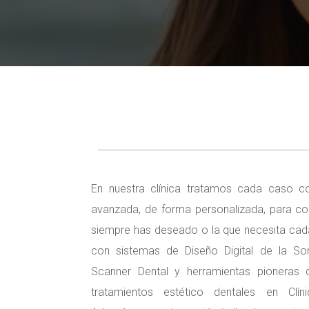
En nuestra clínica tratamos cada caso c
avanzada, de forma personalizada, para con
siempre has deseado o la que necesita ca
con sistemas de Diseño Digital de la Sonr
Scanner Dental y herramientas pioneras
tratamientos estético dentales en Clín